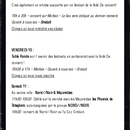
C’est également un artiste supporté par un festival de la fédé De concert!
19h à 20h – concert sur Morlaix – Le lieu sera indiqué au dernier moment.
Ouvert à tous·tes –
Gratuit
Cliquez ici pour prendre vos places
VENDREDI 10 :
Table Ronde
sur l’ avenir des festivals, en partenariat avec la Fédé De
concert !
15h30 à 17h – Morlaix – Ouvert à tous·tes – Gratuit
Cliquez ici pour vous inscrire
Samedi 11 :
Au centre ville :
Nord//Noir & Majorettes
11h30-12h30
: Défilé sur le marché avec les Majorettes
les Phoenix de
Téteghem
, accompagnées par le groupe
NORD//NOIR.
14h30
: concert de Nord//Noir au Ty Coz. Gratuit