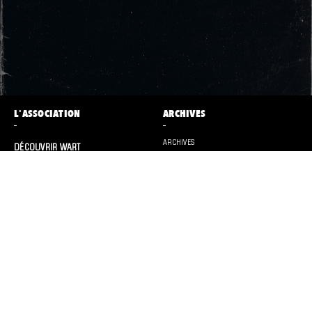
L'ASSOCIATION
ARCHIVES
ARCHIVES
DÉCOUVRIR WART
CONTACT
ET AUSSI
PRESSE
LES WARM UP PANO’
BÉNÉVOLES
CASHLESS
ACCRÉDITATIONS
LES PANORAMIQUES
PARTENAIRES