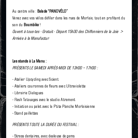
Au centre ville :
Balade “PANOVÉLO”
Venez avec vos vélos défiler dans les rues de Morlaix,
tout en profitant du
son du
Boumbike
!
Ouvert à tous·tes · Gratuit ·
Départ 15h30 des Chiffonniers de la Joie
>
Arrivée à la Manufactur
Les stands à La Manu :
PRÉSENTS LE SAMEDI APRÈS-MIDI DE 13H30 – 17H30 :
· Atelier Upcycling avec Scient
·
Ateliers couronnes de fleurs avec Ultraviolette
· Librairie Dialogues
· Flash Tatouages avec le studio Atrament
· Initiation au palet avec la P’tite Planche Morlaisienne
· Stand paillettes
PRÉSENTS TOUTE LA DURÉE DU FESTIVAL :
·
Strass dentaires, avec dealeuse de gems