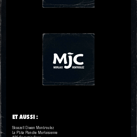
ET AUSSI :
Skoazell Diwan Montroulez
La P’tite Planche Morlaisienne