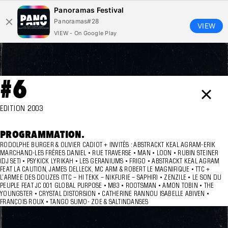
Panoramas Festival
Panoramas#28
VIEW
VIEW - On Google Play
#6
×
EDITION 2003
PROGRAMMATION.
RODOLPHE BURGER & OLIVIER CADIOT + INVITÉS : ABSTRACKT KEAL AGRAM-ERIK
MARCHAND-LES FRÈRES DANIEL • RUE TRAVERSE • MAN • LOON • RUBIN STEINER
(DJ SET) • PSYKICK LYRIKAH • LES GERANIUMS • FRIGO • ABSTRACKT KEAL AGRAM
FEAT LA CAUTION, JAMES DELLECK, MC ARM & ROBERT LE MAGNIFIQUE • TTC +
L’ARMEE DES DOUZES (TTC – HI TEKK – NIKFURIE – SAPHIR) • ZENZILE • LE SON DU
PEUPLE FEAT JC 001 GLOBAL PURPOSE • M83 • ROOTSMAN • AMON TOBIN • THE
YOUNGSTER • CRYSTAL DISTORSION • CATHERINE RANNOU ISABELLE ABIVEN •
FRANÇOIS ROUX • TANGO SUMO- ZOE & SALTINDANSES