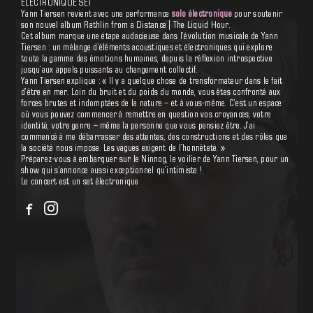
de Yann Tiersen : un mélange d’éléments acoustiques et
ELECTRONIQUE SET
électroniques qui explore toute la gamme des émotions humaines,
Yann Tiersen revient avec une performance
solo électronique
pour soutenir
depuis la réflexion introspective jusqu’aux appels puissants au
son nouvel album Rathlin from a Distance | The Liquid Hour.
changement collectif.
Cet album marque une étape audacieuse dans l’évolution musicale de Yann
Yann Tiersen explique : « Il y a quelque chose de transformateur
Tiersen : un mélange d’éléments acoustiques et électroniques qui explore
dans le fait d’être en mer. Loin du bruit et du poids du monde,
toute la gamme des émotions humaines, depuis la réflexion introspective
vous êtes confronté aux forces brutes et indomptées de la nature
jusqu’aux appels puissants au changement collectif.
– et à vous-même. C’est un espace où vous pouvez commencer à
Yann Tiersen explique : « Il y a quelque chose de transformateur dans le fait
remettre en question vos croyances, votre identité, votre genre –
d’être en mer. Loin du bruit et du poids du monde, vous êtes confronté aux
même la personne que vous pensiez être. J’ai commencé à me
forces brutes et indomptées de la nature – et à vous-même. C’est un espace
débarrasser des attentes, des constructions et des rôles que la
où vous pouvez commencer à remettre en question vos croyances, votre
société nous impose. Les vagues exigent de l’honnêteté. »
identité, votre genre – même la personne que vous pensiez être. J’ai
Préparez-vous à embarquer sur le Ninnog, le voilier de Yann
commencé à me débarrasser des attentes, des constructions et des rôles que
Tiersen, pour un show qui s’annonce aussi exceptionnel
la société nous impose. Les vagues exigent de l’honnêteté. »
qu’intimiste !
Préparez-vous à embarquer sur le Ninnog, le voilier de Yann Tiersen, pour un
Le concert est un set électronique
show qui s’annonce aussi exceptionnel qu’intimiste !
Le concert est un set électronique