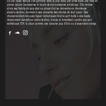
mélodiques font la part belle à des beats résolument dancefloor
Liv Del Estal débute une carrière dans la pop mais une virée dans une rave en
entre techno, trance et breakbeat, tandis que son esthétique Y2K
pleine nature bouleverse le cours de son existence artistique. Elle remise
la situe comme une cousine pop d’Eloi ou d’ascendant vierge.
alors ses habits de pop star au placard et se réinvente en chanteuse
electro‑techno, donnant à ses concerts des allures de teuf queer. Ses
chansons électroniques hyper mélodiques font la part belle à des beats
résolument dancefloor entre techno, trance et breakbeat, tandis que son
esthétique Y2K la situe comme une cousine pop d’Eloi ou d’ascendant vierge.