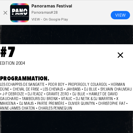
Panoramas Festival
Panoramas#28
VIEW
VIEW - On Google Play
#7
×
EDITION 2004
PROGRAMMATION.
LES ECHAPPES DE SANGATTE • POOR BOY • PROPERGOL Y COLARGOL • HERMAN
DÜNE • CHEVAL DE FRISE • LES CHEVALS • JAHBASS • DJ BLUE • SYLVAIN CHAUVEAU
• J-P DEBROIZE • DJ FEADZ • GRAVITE ZERO • DJ BLUE • HAMLET DE DAVID
GAUCHARD • TAMBOURS DU BRONX • VITALIC • DJ NETIK & DJ MARRTIN • X
MAKEENA • DJ MAUS • PARTIE PREMIÈRE • OLIVIER QUINTYN • CHRISTOPHE FIAT •
ANNE-JAMES CHATON • CHARLES PENNEQUIN